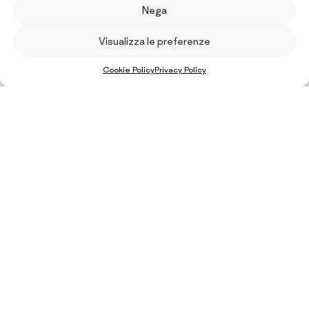
Nega
EN
IT
FR
ES
DE
Visualizza le preferenze
Facebook
LinkedIn
Cookie Policy
Privacy Policy
Lavora con noi
Inviando il messaggio si dichiara di aver preso visione
ed accettato l'informativa privacy.