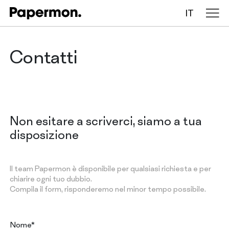
IT
Tovaglie in rotolo
Contatti
Tovaglie piegate
Table runners
Non esitare a scriverci, siamo a tua
Tovagliette
disposizione
Il team Papermon è disponibile per qualsiasi richiesta e per
AZIENDA
chiarire ogni tuo dubbio.
SERVIZI
Compila il form, risponderemo nel minor tempo possibile.
SOSTENIBILITÀ
CATALOGO
INSIGHTS
Nome
*