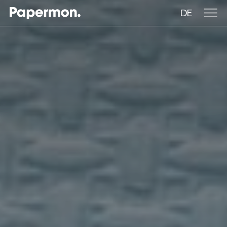
DE
Tischdecken auf Rollen
Gefaltete Tischdecken
Tischläufer
Tischsets
ÜBER UNS
LEISTUNGEN
NACHHALTIGKEIT
KATALOG
INSIGHTS