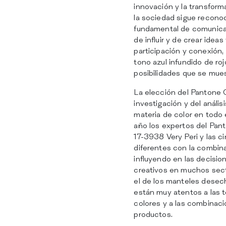
innovación y la transform
la sociedad sigue recono
fundamental de comunica
de influir y de crear idea
participación y conexión,
tono azul infundido de roj
posibilidades que se mues
La elección del Pantone C
investigación y del anális
materia de color en todo
año los expertos del Pant
17-3938 Very Peri y las c
diferentes con la combina
influyendo en las decisio
creativos en muchos sect
el de los manteles desec
están muy atentos a las 
colores y a las combinac
productos.