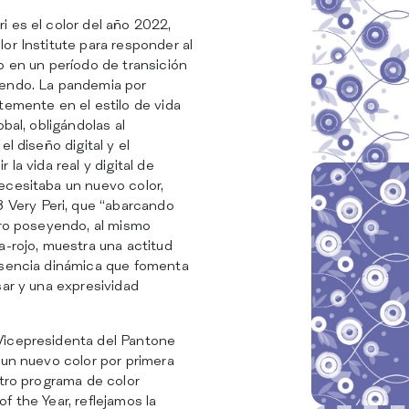
SERVICIOS
SOSTENIBILIDAD
 es el color del año 2022,
CATÁLOGO
or Institute para responder al
INSIGHTS
o en un período de transición
CERTIFICACIONES
iendo. La pandemia por
CONTACTOS
temente en el estilo de vida
obal, obligándolas al
l diseño digital y el
la vida real y digital de
ecesitaba un nuevo color,
ery Peri, que “abarcando
ero poseyendo, al mismo
a-rojo, muestra una actitud
esencia dinámica que fomenta
sar y una expresividad
Vicepresidenta del Pantone
 un nuevo color por primera
stro programa de color
f the Year, reflejamos la