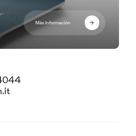
Más información
44044
.it