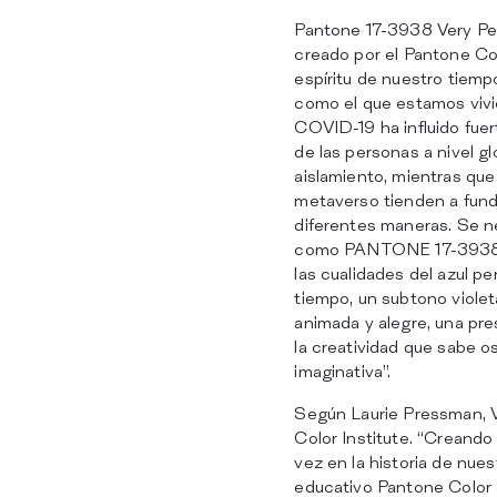
Pantone 17-3938 Very Peri
creado por el Pantone Col
espíritu de nuestro tiemp
como el que estamos viv
COVID-19 ha influido fuer
de las personas a nivel gl
aislamiento, mientras que e
metaverso tienden a fundir 
diferentes maneras. Se n
como PANTONE 17-3938 V
las cualidades del azul p
tiempo, un subtono violet
animada y alegre, una pr
la creatividad que sabe o
imaginativa”.
Según Laurie Pressman, 
Color Institute. “Creando
vez en la historia de nue
educativo Pantone Color o