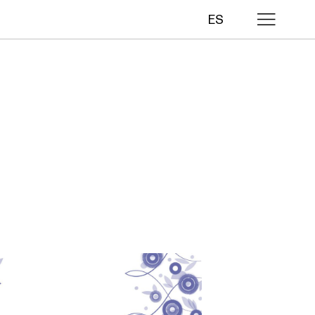
ES
lo
dos
sa
duales