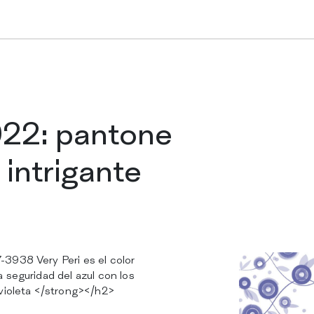
Manteles en rol
Manteles plega
022: pantone
 intrigante
Caminos de me
Manteles indivi
3938 Very Peri es el color
 seguridad del azul con los
-violeta </strong></h2>
EMPRESA