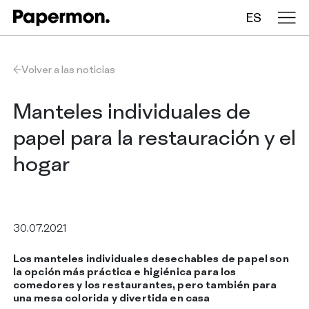
ES
Manteles en rollo
Volver a las noticias
Manteles plegados
Manteles individuales de
papel para la restauración y el
Caminos de mesa
hogar
Manteles individuales
30.07.2021
EMPRESA
SERVICIOS
Los manteles individuales desechables de papel son
SOSTENIBILIDAD
la opción más práctica e higiénica para los
CATÁLOGO
comedores y los restaurantes, pero también para
INSIGHTS
una mesa colorida y divertida en casa