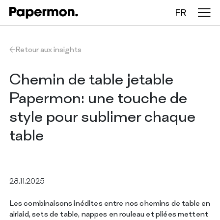
FR
Nappes en rouleau
Retour aux insights
Nappes pliées
Chemin de table jetable
Papermon: une touche de
Chemins de table
style pour sublimer chaque
Sets de table
table
ENTREPRISE
SERVICES
28.11.2025
DURABILITÉ
CATALOGUE
Les combinaisons inédites entre nos chemins de table en
INSIGHTS
airlaid, sets de table, nappes en rouleau et pliées mettent