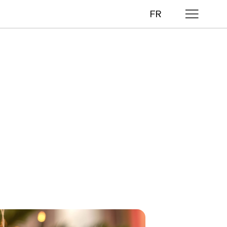
FR
eau
le