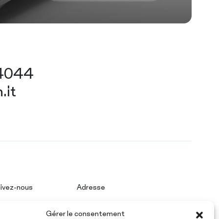
44044
.it
ivez-nous
Adresse
cebook
PAPERMON Srl
Gérer le consentement
nkedIn
Via Marenghi, 52