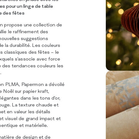
SERVICES
s pour un linge de table
DURABILITÉ
ble des fêtes
CATALOGUE
INSIGHTS
n propose une collection de
CERTIFICATIONS
allie le raffinement des
CONTACTS
 nouvelles suggestions
e la durabilité. Les couleurs
ds classiques des fêtes – le
auxquels s’associe avec force
une des tendances couleurs les
.
lon PLMA, Papermon a dévoilé
Noël sur papier kraft,
légantes dans les tons d’or,
rouge. La texture chaude et
met en valeur les détails
et visuel de grand impact et
entique et matérielle.
atière de design et de