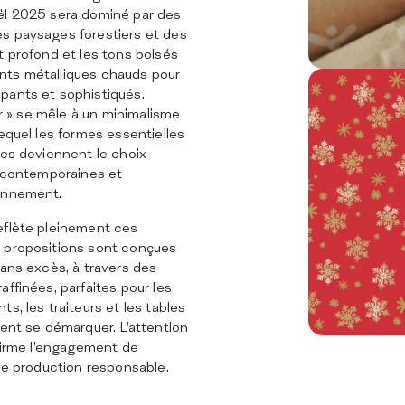
ël 2025 sera dominé par des
s paysages forestiers et des
t profond et les tons boisés
nts métalliques chauds pour
pants et sophistiqués.
ver » se mêle à un minimalisme
lequel les formes essentielles
les deviennent le choix
s contemporaines et
ronnement.
eflète pleinement ces
 propositions sont conçues
sans excès, à travers des
affinées, parfaites pour les
s, les traiteurs et les tables
lent se démarquer. L’attention
nfirme l’engagement de
une production responsable.