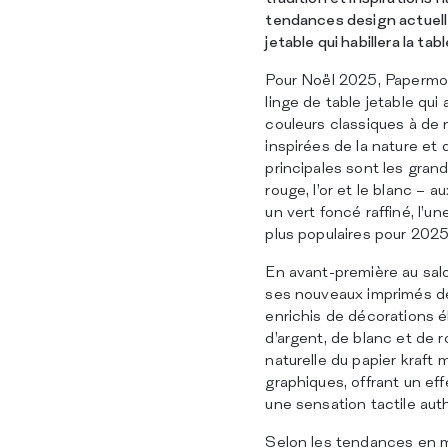
tendances design actuelle
jetable qui habillera la ta
Pour Noël 2025, Papermo
linge de table jetable qui 
couleurs classiques à de
inspirées de la nature et d
principales sont les gran
rouge, l’or et le blanc – 
un vert foncé raffiné, l’
plus populaires pour 2025
En avant-première au sa
ses nouveaux imprimés de 
enrichis de décorations é
d’argent, de blanc et de 
naturelle du papier kraft 
graphiques, offrant un eff
une sensation tactile auth
Selon les tendances en m