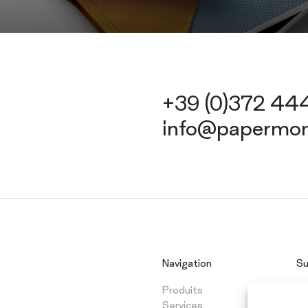
+39 (0)372 4
info@papermon
Navigation
Su
Produits
Fa
Services
Li