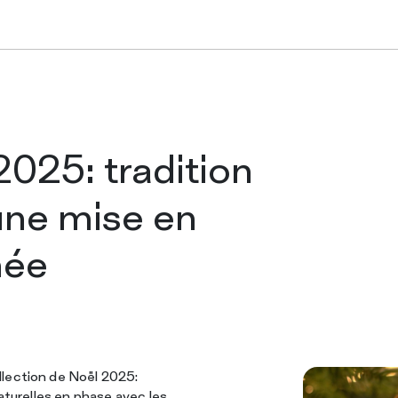
Nappes en roul
Nappes pliées
2025: tradition
une mise en
Chemins de tab
née
Sets de table
lection de Noël 2025:
ENTREPRISE
naturelles en phase avec les