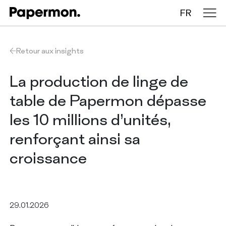
FR
Nappes en rouleau
Retour aux insights
Nappes pliées
La production de linge de
table de Papermon dépasse
Chemins de table
les 10 millions d’unités,
Sets de table
renforçant ainsi sa
croissance
ENTREPRISE
SERVICES
DURABILITÉ
29.01.2026
CATALOGUE
INSIGHTS