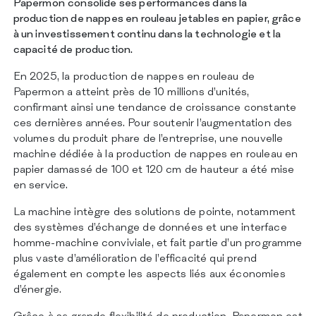
Papermon
consolide ses performances dans la
CERTIFICATIONS
CONTACTS
production de nappes en rouleau jetables en papier, grâce
à un investissement continu dans la technologie et la
capacité de production.
En 2025, la production de nappes en rouleau de
Papermon a atteint près de 10 millions d’unités,
confirmant ainsi une tendance de croissance constante
ces dernières années. Pour soutenir l’augmentation des
volumes du produit phare de l’entreprise, une nouvelle
machine dédiée à la production de nappes en rouleau en
papier damassé de 100 et 120 cm de hauteur a été mise
en service.
La machine intègre des solutions de pointe, notamment
des systèmes d’échange de données et une interface
homme-machine conviviale, et fait partie d’un programme
plus vaste d’amélioration de l’efficacité qui prend
également en compte les aspects liés aux économies
d’énergie.
Grâce à sa grande flexibilité de production, Papermon est