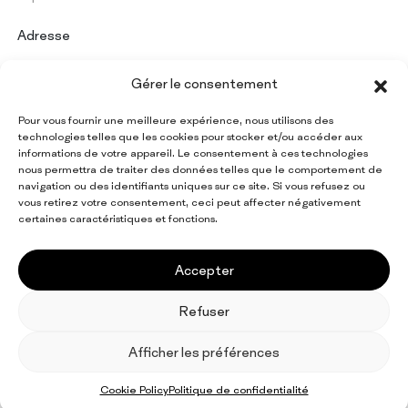
Adresse
PAPERMON Srl
Gérer le consentement
Via Marenghi, 52
26022 Castelverde (CR) - Italy
Pour vous fournir une meilleure expérience, nous utilisons des
Numéro de TVA : IT 09997420154
technologies telles que les cookies pour stocker et/ou accéder aux
informations de votre appareil. Le consentement à ces technologies
nous permettra de traiter des données telles que le comportement de
navigation ou des identifiants uniques sur ce site. Si vous refusez ou
Restez informé de toutes
vous retirez votre consentement, ceci peut affecter négativement
les actualités Papermon
certaines caractéristiques et fonctions.
Inscrivez-vous à la newsletter
Accepter
Refuser
EN
IT
FR
ES
DE
Afficher les préférences
© 2026 Papermon Srl. All rights reserved
Facebook
LinkedIn
Privacy Policy
Cookie Policy
Credits
Cookie Policy
Politique de confidentialité