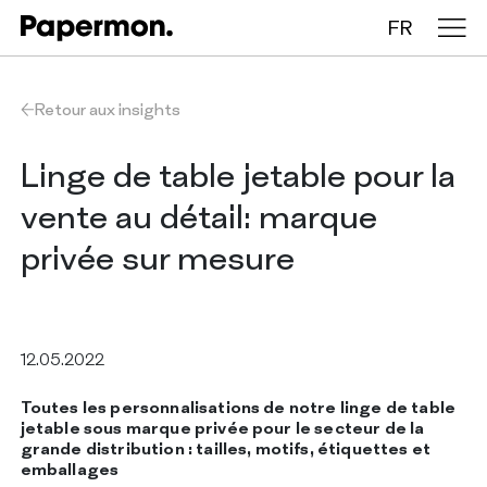
FR
Nappes en rouleau
Retour aux insights
Nappes pliées
Linge de table jetable pour la
vente au détail: marque
Chemins de table
privée sur mesure
Sets de table
12.05.2022
ENTREPRISE
SERVICES
Toutes les personnalisations de notre linge de table
DURABILITÉ
jetable sous marque privée pour le secteur de la
CATALOGUE
grande distribution : tailles, motifs, étiquettes et
INSIGHTS
emballages