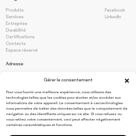
Produits
Facebook
Services
LinkedIn
Entreprise
Durabilité
Certifications
Contacts
Espace réservé
Adresse
PAPERMON Srl
Gérer le consentement
Via Marenghi, 52
26022 Castelverde (CR) - Italy
Pour vous fournir une meilleure expérience, nous utilisons des
Numéro de TVA : IT 09997420154
technologies telles que les cookies pour stocker et/ou accéder aux
informations de votre appareil. Le consentement à ces technologies
nous permettra de traiter des données telles que le comportement de
navigation ou des identifiants uniques sur ce site. Si vous refusez ou
Restez informé de toutes
vous retirez votre consentement, ceci peut affecter négativement
les actualités Papermon
certaines caractéristiques et fonctions.