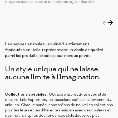
recyclés dans une usine de compostage industriel.
d
Les nappes en rouleau en airlaid, entièrement
fabriquées en Italie, représentent un choix de qualité
parmi les produits jetables sous marque privée.
Un style unique qui ne laisse
aucune limite à l’imagination.
Collections spéciales
: GGrâce à la créativité et au style
des produits Papermon, les occasions spéciales deviennent…
uniques ! Chaque année, nous créons de nouvelles collections
pour les fêtes et les différentes saisons avec des couleurs et
des motifs inspirés des tendances stylistiques les plus