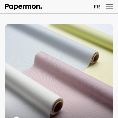
FR
Nappes en rouleau
Nappes pliées
Chemins de table
Sets de table
ENTREPRISE
SERVICES
DURABILITÉ
CATALOGUE
INSIGHTS