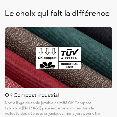
Le choix qui fait la différence
OK Compost Industrial
Notre linge de table jetable certifié OK Compost
N
Industrial (EN 13432) peuvent être éliminés dans la
d
collecte des déchets organiques ménagers pour être
m