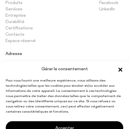
Produits
Facebook
Services
LinkedIn
Entreprise
Durabilité
Certifications
Contacts
Espace réservé
Adresse
PAPERMON Srl
Gérer le consentement
Via Marenghi, 52
26022 Castelverde (CR) - Italy
Pour vous fournir une meilleure expérience, nous utilisons des
Numéro de TVA : IT 09997420154
technologies telles que les cookies pour stocker et/ou accéder aux
informations de votre appareil. Le consentement à ces technologies
nous permettra de traiter des données telles que le comportement de
navigation ou des identifiants uniques sur ce site. Si vous refusez ou
Restez informé de toutes
vous retirez votre consentement, ceci peut affecter négativement
les actualités Papermon
certaines caractéristiques et fonctions.
Inscrivez-vous à la newsletter
Accepter