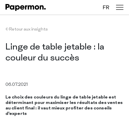
FR
Nappes en rouleau
Retour aux insights
Nappes pliées
Linge de table jetable : la
couleur du succès
Chemins de table
Sets de table
06.07.2021
Le choix des couleurs du linge de table jetable est
ENTREPRISE
déterminant pour maximiser les résultats des ventes
SERVICES
au client final : il vaut mieux profiter des conseils
DURABILITÉ
d’experts
CATALOGUE
INSIGHTS