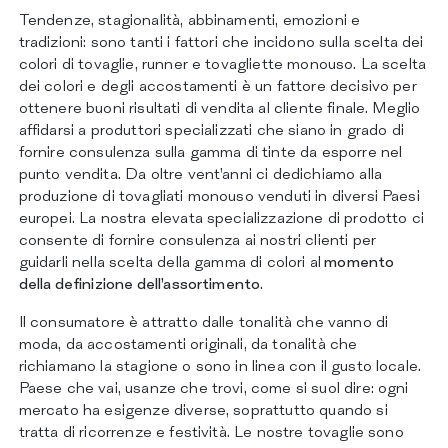
CERTIFICAZIONI
Tendenze, stagionalità, abbinamenti, emozioni e
CONTATTI
tradizioni: sono tanti i fattori che incidono sulla scelta dei
colori di tovaglie, runner e tovagliette monouso. La scelta
dei colori e degli accostamenti è un fattore decisivo per
ottenere buoni risultati di vendita al cliente finale. Meglio
affidarsi a produttori specializzati che siano in grado di
fornire consulenza sulla gamma di tinte da esporre nel
punto vendita. Da oltre vent’anni ci dedichiamo alla
produzione di tovagliati monouso venduti in diversi Paesi
europei. La nostra elevata specializzazione di prodotto ci
consente di fornire consulenza ai nostri clienti per
guidarli nella scelta della gamma di colori al
momento
della definizione dell’assortimento
.
Il consumatore è attratto dalle tonalità che vanno di
moda, da accostamenti originali, da tonalità che
richiamano la stagione o sono in linea con il gusto locale.
Paese che vai, usanze che trovi, come si suol dire: ogni
mercato ha esigenze diverse, soprattutto quando si
tratta di ricorrenze e festività. Le nostre tovaglie sono