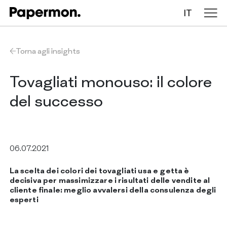
IT
Tovaglie in rotolo
Torna agli insights
Tovaglie piegate
Tovagliati monouso: il colore
del successo
Table runners
Tovagliette
06.07.2021
La scelta dei colori dei tovagliati usa e getta è
AZIENDA
decisiva per massimizzare i risultati delle vendite al
SERVIZI
cliente finale: meglio avvalersi della consulenza degli
SOSTENIBILITÀ
esperti
CATALOGO
INSIGHTS