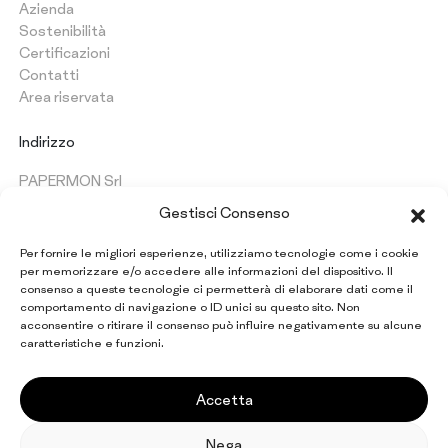
Azienda
Sostenibilità
Certificazioni
Contatti
Area riservata
Indirizzo
PAPERMON Srl
Via Marenghi, 52
Gestisci Consenso
26022 Castelverde (CR) - Italy
P. IVA: IT 09997420154
Per fornire le migliori esperienze, utilizziamo tecnologie come i cookie
per memorizzare e/o accedere alle informazioni del dispositivo. Il
consenso a queste tecnologie ci permetterà di elaborare dati come il
comportamento di navigazione o ID unici su questo sito. Non
Rimani aggiornato su tutte
acconsentire o ritirare il consenso può influire negativamente su alcune
le novità Papermon
caratteristiche e funzioni.
Iscriviti alla newsletter
Accetta
Nega