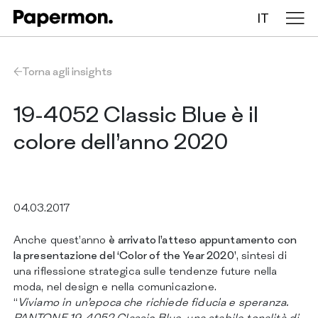
IT
Tovaglie in rotolo
Torna agli insights
Tovaglie piegate
19-4052 Classic Blue è il
colore dell’anno 2020
Table runners
Tovagliette
04.03.2017
Anche quest’anno
è arrivato l’atteso appuntamento con
AZIENDA
la presentazione del ‘Color of the Year 2020’
, sintesi di
SERVIZI
una riflessione strategica sulle tendenze future nella
SOSTENIBILITÀ
moda, nel design e nella comunicazione.
CATALOGO
“
Viviamo in un’epoca che richiede fiducia e speranza.
INSIGHTS
PANTONE 19-4052 Classic Blue, una stabile tonalità di