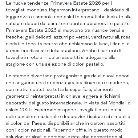
CERTIFICAZIONI
Le nuove tendenze Primavera Estate 2026 per i
CONTATTI
tovagliati monouso Papermon interpretano il desiderio di
leggerezza e armonia con palette cromatiche ispirate alla
natura e decori dal carattere contemporaneo. Le palette
Primavera Estate 2026 si muovono tra nuance tenui e
fresche: gialli delicati, azzurri polverosi, verdi naturali, rosa
cipriati e tonalità neutre che richiamano la luce, i fiori e le
atmosfere rilassate della stagione. Anche i cartoni di
tovaglie in rotolo in colori assortiti si adeguano alla
stagione con una selezione di colori pastello.
Le stampe diventano protagoniste grazie ai nuovi decori
che seguono una tendenza grafica dinamica e moderna,
con motivi ripetuti su tutta la superficie, elementi
geometrici reinterpretati in chiave leggera e richiami
decorativi dal gusto internazionale. In vista dei Mondiali di
calcio 2026, Papermon propone tovagliati con i colori
delle bandiere nazionali o decorazioni ispirate ai simboli e
ai colori del Paese, disponibili anche in cartoni assortiti
con i colori nazionali. Papermon offre, in questo modo,
soluzioni originali e personalizzate che permettono ai