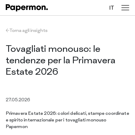
IT
Tovaglie in rotolo
Torna agli insights
Tovaglie piegate
Tovagliati monouso: le
tendenze per la Primavera
Table runners
Estate 2026
Tovagliette
27.05.2026
AZIENDA
SERVIZI
Primavera Estate 2026: colori delicati, stampe coordinate
SOSTENIBILITÀ
e spirito internazionale per i tovagliati monouso
CATALOGO
Papermon
INSIGHTS