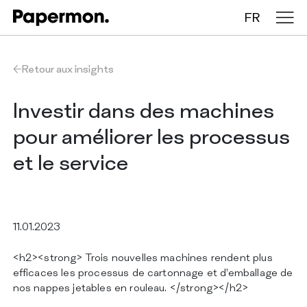
FR
Nappes en rouleau
Retour aux insights
Nappes pliées
Investir dans des machines
pour améliorer les processus
Chemins de table
et le service
Sets de table
11.01.2023
ENTREPRISE
SERVICES
<h2><strong> Trois nouvelles machines rendent plus
DURABILITÉ
efficaces les processus de cartonnage et d’emballage de
CATALOGUE
nos nappes jetables en rouleau. </strong></h2>
INSIGHTS