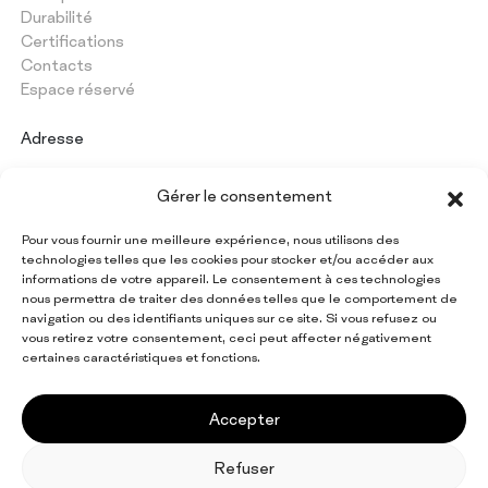
Durabilité
Certifications
Contacts
Espace réservé
Adresse
PAPERMON Srl
Gérer le consentement
Via Marenghi, 52
26022 Castelverde (CR) - Italy
Pour vous fournir une meilleure expérience, nous utilisons des
Numéro de TVA : IT 09997420154
technologies telles que les cookies pour stocker et/ou accéder aux
informations de votre appareil. Le consentement à ces technologies
nous permettra de traiter des données telles que le comportement de
navigation ou des identifiants uniques sur ce site. Si vous refusez ou
Restez informé de toutes
vous retirez votre consentement, ceci peut affecter négativement
les actualités Papermon
certaines caractéristiques et fonctions.
Inscrivez-vous à la newsletter
Accepter
Refuser
EN
IT
FR
ES
DE